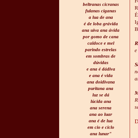
F
beltranas cicranas
R
fulanas ciganas
É
a lua de ana
I
é de loba grávida
B
ana uiva ana ávida
por gomo de cana
R
caldoce e mel
parindo estrelas
e
em sombras de
dúvidas
S
e ana é dádiva
n
e ana é vida
a
ana doidivana
puritana ana
M
luz se dá
R
lúcida ana
s
ana serena
ana ao luar
D
ana é de lua
em cio e ciclo
ana lunar"