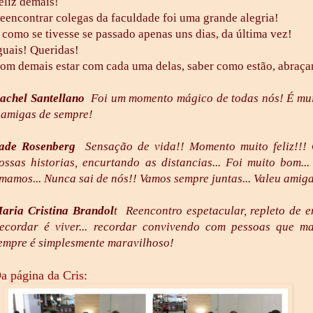
eliz demais!
eencontrar colegas da faculdade foi uma grande alegria!
 como se tivesse se passado apenas uns dias, da última vez!
guais! Queridas!
om demais estar com cada uma delas, saber como estão, abraçar
achel Santellano
Foi um momento mágico de todas nós! É mui
 amigas de sempre!
ade Rosenberg
Sensação de vida!! Momento muito feliz!!! 
ossas historias, encurtando as distancias... Foi muito bom..
mamos... Nunca sai de nós!! Vamos sempre juntas... Valeu amig
aria Cristina Brandol
t Reencontro espetacular, repleto de e
ecordar é viver... recordar convivendo com pessoas que m
empre é simplesmente maravilhoso!
a página da Cris: