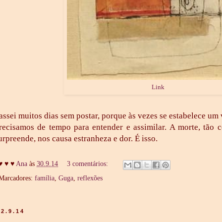
Link
assei muitos dias sem postar, porque às vezes se estabelece um
recisamos de tempo para entender e assimilar. A morte, tão c
urpreende, nos causa estranheza e dor. É isso.
♥ ♥ ♥
Ana
às
30.9.14
3 comentários:
Marcadores:
família
,
Guga
,
reflexões
12.9.14