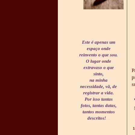
.
.
Este é apenas um
espaço onde
reinvento o que sou.
O lugar onde
extravaso o que
P
sinto,
p
na minha
s
necessidade, vã, de
registrar a vida.
Por isso tantas
fotos, tantas datas,
tantos momentos
descritos!
. .