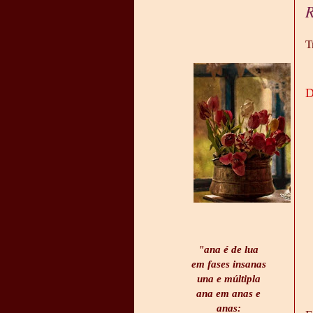
R
T
D
"ana é de lua
em fases insanas
una e múltipla
ana em anas e
anas: