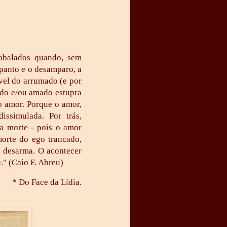
 abalados quando, sem
panto e o desamparo, a
el do arrumado (e por
ido e/ou amado estupra
 o amor. Porque o amor,
ssimulada. Por trás,
a morte - pois o amor
orte do ego trancado,
s desarma. O acontecer
." (Caio F. Abreu)
* Do Face da Lídia.