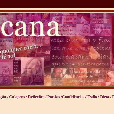
.
ção
/
Colagens
/
Reflexões
/
Poesias
/
Confidências
/
Estilo
/
Dieta
/
R