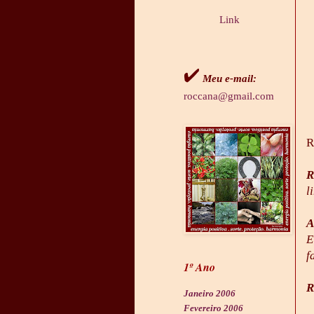
Link
✔
Meu e-mail:
roccana@gmail.com
R
R
l
A
E
f
1º Ano
R
Janeiro 2006
Fevereiro 2006