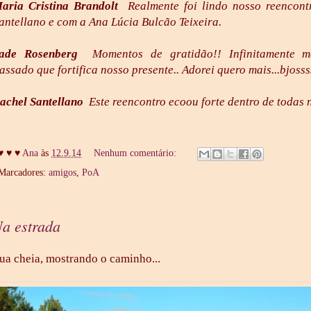
aria Cristina Brandolt
Realmente foi lindo nosso reencont
antellano e com a Ana Lúcia Bulcão Teixeira.
ade Rosenberg
Momentos de gratidão!! Infinitamente mar
assado que fortifica nosso presente.. Adorei quero mais...bjosss
achel Santellano
Este reencontro ecoou forte dentro de todas 
♥ ♥ ♥
Ana
às
12.9.14
Nenhum comentário:
Marcadores:
amigos
,
PoA
a estrada
ua cheia, mostrando o caminho...