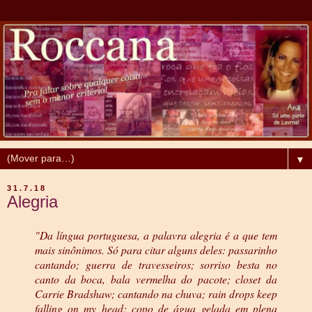
▼
31.7.18
Alegria
"Da língua portuguesa, a palavra alegria é a que tem
mais sinônimos. Só para citar alguns deles: passarinho
cantando; guerra de travesseiros; sorriso besta no
canto da boca, bala vermelha do pacote; closet da
Carrie Bradshaw; cantando na chuva; rain drops keep
falling on my head; copo de água gelada em plena