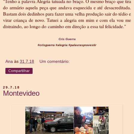
"Tenho a palavra Alegria tatuada no braço. O mesmo braço que tira
do armário aquela peça que andava esquecida e até desacreditada.
Bastam dois dedinhos para fazer uma velha produção sair do tédio e
virar criança de novo. Tatuei a alegria em mim e com ela vou me
distraindo, ao longo do
caminho em direção a essa tal felicidade."
Cris Guerra
#crisguerra #alegria #palavraspravestir
Ana
às
31.7.18
Um comentário:
Compartilhar
29.7.18
Montevideo