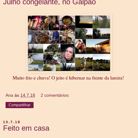
Julho congelante, no Galpão
Muito frio e chuva! O jeito é hibernar na frente da lareira!
Ana
às
14.7.18
2 comentários:
Compartilhar
10.7.18
Feito em casa