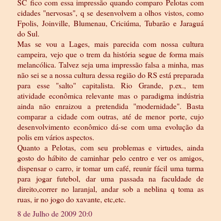
SC fico com essa impressão quando comparo Pelotas com
cidades "nervosas", q se desenvolvem a olhos vistos, como
Fpolis, Joinville, Blumenau, Criciúma, Tubarão e Jaraguá
do Sul.
Mas se vou a Lages, mais parecida com nossa cultura
campeira, vejo que o trem da história segue de forma mais
melancólica. Talvez seja uma impressão falsa a minha, mas
não sei se a nossa cultura dessa região do RS está preparada
para esse "salto" capitalista. Rio Grande, p.ex., tem
atividade econômica relevante mas o paradigma indústria
ainda não enraizou a pretendida "modernidade". Basta
comparar a cidade com outras, até de menor porte, cujo
desenvolvimento econômico dá-se com uma evolução da
polis em vários aspectos.
Quanto a Pelotas, com seu problemas e virtudes, ainda
gosto do hábito de caminhar pelo centro e ver os amigos,
dispensar o carro, ir tomar um café, reunir fácil uma turma
para jogar futebol, dar uma passada na faculdade de
direito,correr no laranjal, andar sob a neblina q toma as
ruas, ir no jogo do xavante, etc,etc.
8 de Julho de 2009 20:0