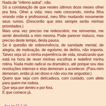
Nada de "inferno astral", não.
Só a constatação de que nestes últimos doze meses olhei
pra fora. Olhei a vida: meu neto crescendo, minha filha
virando mãe e profissional, meu filho mudando novamente
seus rumos. (Desconfio que eles sempre serão minhas
prioridades.)
Mais uma vez preciso me redescobrir, me reinventar, me
sentir devolvida a mim mesma. Pode parecer maluco, mas
preciso deste tempo, desta pausa.
Se é questão de sobrevivência, de sanidade mental, de
alegria, de motivação, de egoísmo, de delírio, não importa.
Talvez seja só a minha experiência de vida, sinalizando que
está na hora de rever minhas escolhas e redefinir minha
rotina. Nada muito radical ou dramático, até porque sou das
revoluções internas e elas demoram a acontecer. (Para mim
demoram, então já sei disso e não vou me angustiar.)
Quero que seja com delicadeza, com cuidado, com afeto
para quem me rodeia.
Que seja por dentro e por fora.
E que comece já.
Ana
às
27.7.10